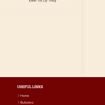
Đinh Thị Lệ Thủy
USEFUL LINKS
Home
Bulletins