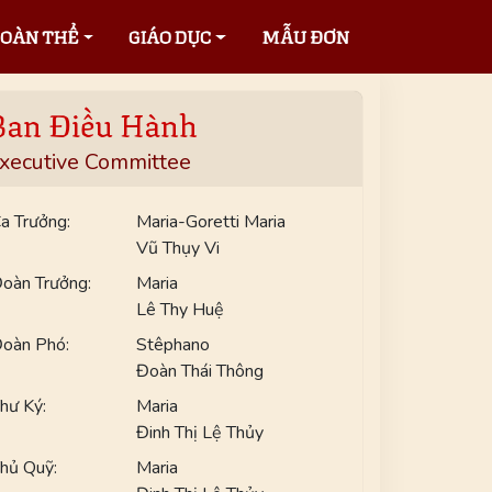
OÀN THỂ
GIÁO DỤC
MẪU ĐƠN
Ban Điều Hành
xecutive Committee
a Trưởng:
Maria-Goretti Maria
Vũ Thụy Vi
oàn Trưởng:
Maria
Lê Thy Huệ
oàn Phó:
Stêphano
Đoàn Thái Thông
hư Ký:
Maria
Đinh Thị Lệ Thủy
hủ Quỹ:
Maria