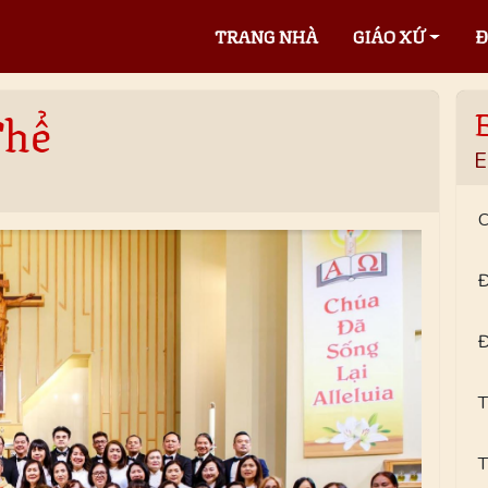
TRANG NHÀ
GIÁO XỨ
Đ
Thể
E
C
Đ
Đ
T
T