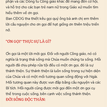
phận và các Dòng tu Công giáo khác để mang đến cơ hội,
và hỗ trợ cho các bạn trẻ nam nữ trong Giáo xứ muốn tìm
hiểu thêm về ơn gọi.
Ban CĐOG tha thiết kêu gọi quý ông bà anh chị em thêm
lời cầu nguyện cho ơn gọi để hạt giống ơn thiên triệu triển
nở.
“ƠN GỌI” THỰC SỰ LÀ GÌ?
Ơn gọi là một lời mời gọi. Đối với người Công giáo, nó có
nghĩa là trạng thái sống mà Chúa muốn chúng ta sống. Mỗi
người đã chịu phép rửa tội đều có một ơn gọi, đó là sự
thánh thiện. Sự thánh thiện là luôn sống trong sự hiện diện
của Chúa và có một mối tương quan sống động với Ngài.
Mối tương quan này được vun đắp bằng cầu nguyện và các
Bí tích. Mỗi người cũng được mời gọi đến một ơn gọi cụ
thể trong cuộc sống, bên cạnh việc sống thánh thiện.
ĐỜI SỐNG ĐỘC THÂN: