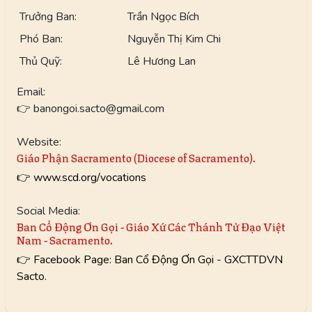
Trưởng Ban:
Trần Ngọc Bích
Phó Ban:
Nguyễn Thị Kim Chi
Thủ Quỹ:
Lê Hương Lan
Email:
👉 banongoi.sacto@gmail.com
Website:
Giáo Phận Sacramento (Diocese of Sacramento).
👉 www.scd.org/vocations
Social Media:
Ban Cổ Động Ơn Gọi - Giáo Xứ Các Thánh Tử Đạo Việt
Nam - Sacramento.
👉 Facebook Page: Ban Cổ Động Ơn Gọi - GXCTTDVN
Sacto.