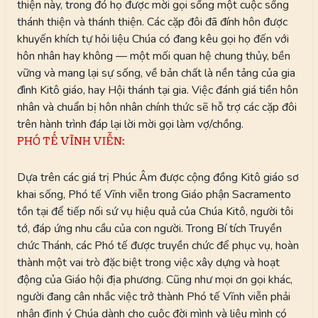
thiện này, trong đó họ được mời gọi sống một cuộc sống
thánh thiện và thánh thiện. Các cặp đôi đã đính hôn được
khuyến khích tự hỏi liệu Chúa có đang kêu gọi họ đến với
hôn nhân hay không — một mối quan hệ chung thủy, bền
vững và mang lại sự sống, về bản chất là nền tảng của gia
đình Kitô giáo, hay Hội thánh tại gia. Việc đánh giá tiền hôn
nhân và chuẩn bị hôn nhân chính thức sẽ hỗ trợ các cặp đôi
trên hành trình đáp lại lời mời gọi làm vợ/chồng.
PHÓ TẾ VĨNH VIỄN:
Dựa trên các giá trị Phúc Âm được cộng đồng Kitô giáo sơ
khai sống, Phó tế Vĩnh viễn trong Giáo phận Sacramento
tồn tại để tiếp nối sứ vụ hiệu quả của Chúa Kitô, người tôi
tớ, đáp ứng nhu cầu của con người. Trong Bí tích Truyền
chức Thánh, các Phó tế được truyền chức để phục vụ, hoàn
thành một vai trò đặc biệt trong việc xây dựng và hoạt
động của Giáo hội địa phương. Cũng như mọi ơn gọi khác,
người đang cân nhắc việc trở thành Phó tế Vĩnh viễn phải
nhận định ý Chúa dành cho cuộc đời mình và liệu mình có